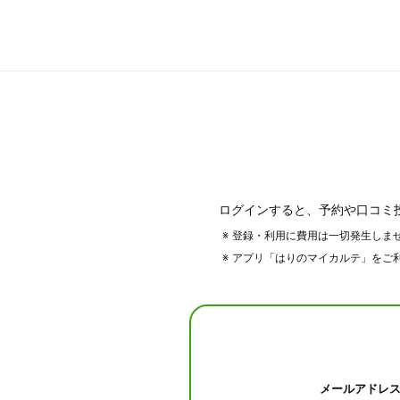
ログインすると、予約や口コミ
登録・利用に費用は一切発生しま
アプリ「はりのマイカルテ」をご
メールアドレ