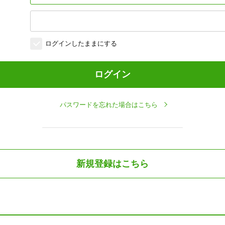
ログインしたままにする
ログイン
パスワードを忘れた場合はこちら
新規登録はこちら