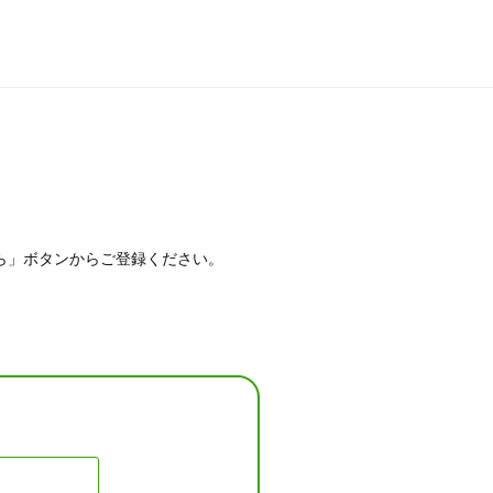
ら」ボタンからご登録ください。