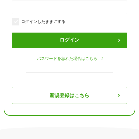
ログインしたままにする
ログイン
パスワードを忘れた場合はこちら
新規登録はこちら