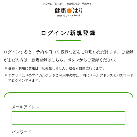
あなたに「ぴったり」鍼灸院検索・予約サイト
ログイン/新規登録
ログインすると、予約や口コミ投稿などをご利用いただけます。ご登録
がまだの方は「新規登録はこちら」ボタンからご登録ください。
登録・利用に費用は一切発生しません。退会も自由に行えます。
アプリ「はりのマイカルテ」をご利用中の方は、同じメールアドレスとパスワード
でログインできます。
メールアドレス
パスワード