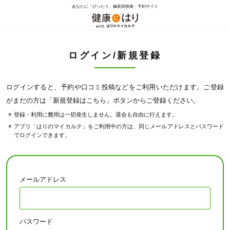
あなたに「ぴったり」鍼灸院検索・予約サイト
ログイン/新規登録
ログインすると、予約や口コミ投稿などをご利用いただけます。ご登録
がまだの方は「新規登録はこちら」ボタンからご登録ください。
登録・利用に費用は一切発生しません。退会も自由に行えます。
アプリ「はりのマイカルテ」をご利用中の方は、同じメールアドレスとパスワード
でログインできます。
メールアドレス
パスワード