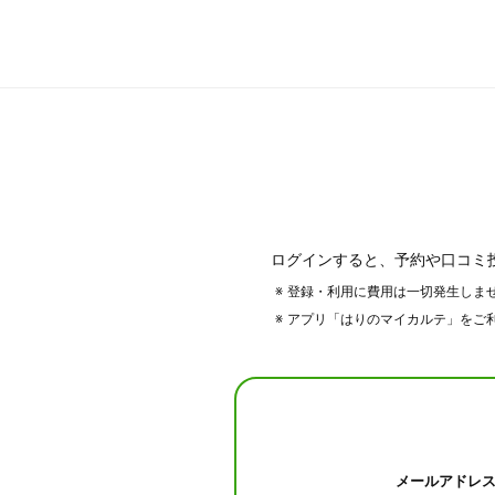
ログインすると、予約や口コミ
登録・利用に費用は一切発生しま
アプリ「はりのマイカルテ」をご
メールアドレ