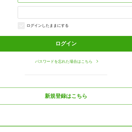
ログインしたままにする
ログイン
パスワードを忘れた場合はこちら
新規登録はこちら