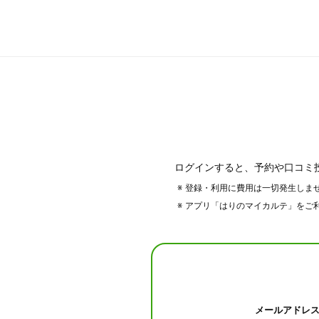
ログインすると、予約や口コミ
登録・利用に費用は一切発生しま
アプリ「はりのマイカルテ」をご
メールアドレ