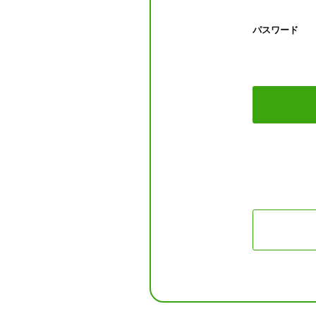
パスワード