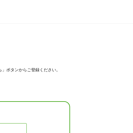
ら」ボタンからご登録ください。