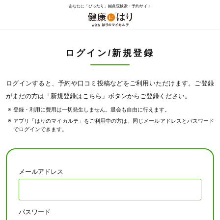
あなたに「ぴったり」鍼灸院検索・予約サイト
ログイン/新規登録
ログインすると、予約や口コミ投稿などをご利用いただけます。ご登録
がまだの方は「新規登録はこちら」ボタンからご登録ください。
登録・利用に費用は一切発生しません。退会も自由に行えます。
アプリ「はりのマイカルテ」をご利用中の方は、同じメールアドレスとパスワード
でログインできます。
メールアドレス
パスワード