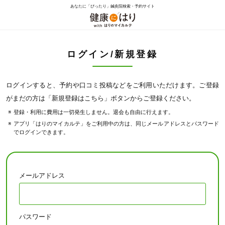
あなたに「ぴったり」鍼灸院検索・予約サイト
ログイン/新規登録
ログインすると、予約や口コミ投稿などをご利用いただけます。ご登録
がまだの方は「新規登録はこちら」ボタンからご登録ください。
登録・利用に費用は一切発生しません。退会も自由に行えます。
アプリ「はりのマイカルテ」をご利用中の方は、同じメールアドレスとパスワード
でログインできます。
メールアドレス
パスワード