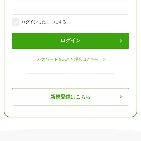
ログインしたままにする
ログイン
パスワードを忘れた場合はこちら
新規登録はこちら