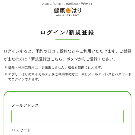
あなたに「ぴったり」鍼灸院検索・予約サイト
ログイン/新規登録
ログインすると、予約や口コミ投稿などをご利用いただけます。ご登録
がまだの方は「新規登録はこちら」ボタンからご登録ください。
登録・利用に費用は一切発生しません。退会も自由に行えます。
アプリ「はりのマイカルテ」をご利用中の方は、同じメールアドレスとパスワード
でログインできます。
メールアドレス
パスワード